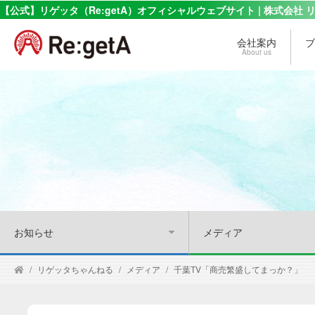
【公式】リゲッタ（Re:getA）オフィシャルウェブサイト | 株式会社 
会社案内
ブ
About us
お知らせ
メディア
リゲッタちゃんねる
メディア
千葉TV「商売繁盛してまっか？」