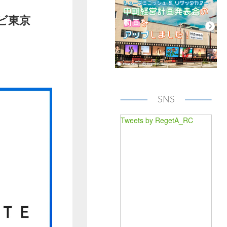
レビ東京
SNS
Tweets by RegetA_RC