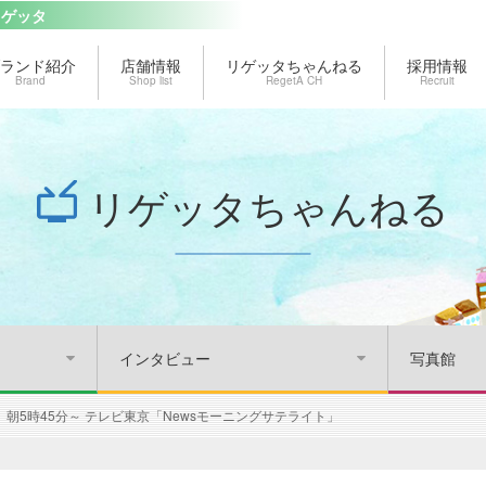
リゲッタ
ランド紹介
店舗情報
リゲッタちゃんねる
採用情報
Brand
Shop list
RegetA CH
Recruit
リゲッタちゃんねる
インタビュー
写真館
）朝5時45分～ テレビ東京「Newsモーニングサテライト」