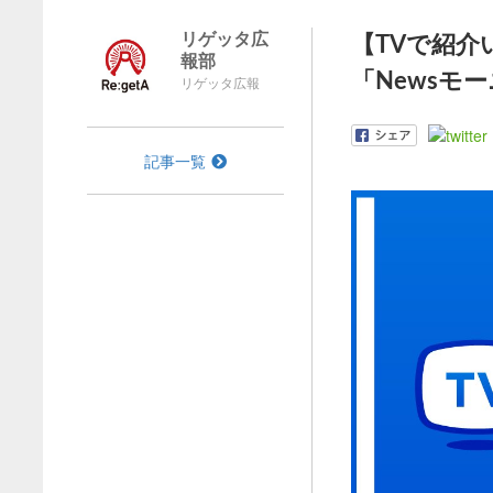
リゲッタ広
【TVで紹介
報部
「Newsモ
リゲッタ広報
記事一覧