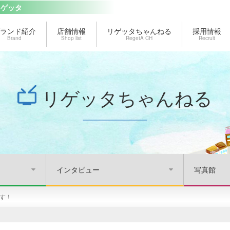
リゲッタ
ランド紹介
店舗情報
リゲッタちゃんねる
採用情報
Brand
Shop list
RegetA CH
Recruit
リゲッタちゃんねる
インタビュー
写真館
ます！