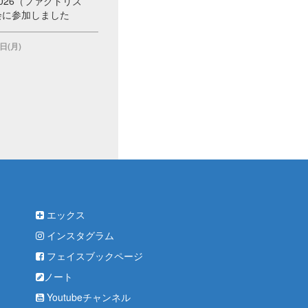
M 2026（ファクトリズ
会に参加しました
日(月)
エックス
インスタグラム
フェイスブックページ
ノート
Youtubeチャンネル