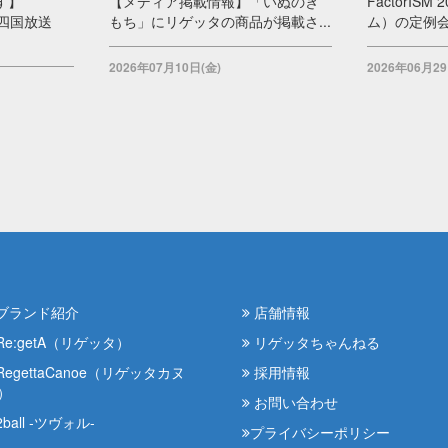
す】
【メディア掲載情報】「いぬのき
FactorIS
 四国放送
もち」にリゲッタの商品が掲載さ...
ム）の定例
2026年07月10日(金)
2026年06月29
ブランド紹介
店舗情報
Re:getA（リゲッタ）
リゲッタちゃんねる
RegettaCanoe（リゲッタカヌ
採用情報
）
お問い合わせ
ball -ツヴォル-
プライバシーポリシー