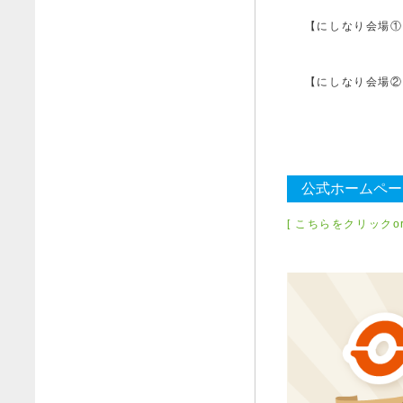
【にしなり会場①
【にしなり会場②
公式ホームペー
[ こちらをクリックor