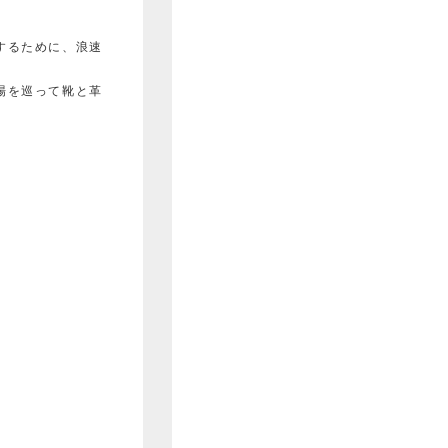
するために、
浪速
場を巡って靴と革