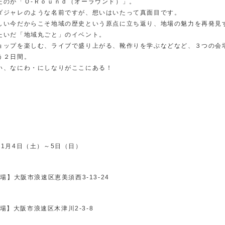
たのが「Ｏ-Ｒｏｕｎｄ（オーラウンド）」。
ダジャレのような名前ですが、想いはいたって真面目です。
しい今だからこそ地域の歴史という原点に立ち返り、地場の魅力を再発見
たいだ「地域丸ごと」のイベント。
ョップを楽しむ、ライブで盛り上がる、靴作りを学ぶなどなど、３つの会
う２日間。
い、なにわ・にしなりがここにある！
11月4日（土）～5日（日）
会場】
大阪市浪速区恵美須西3-13-24
場】
大阪市浪速区木津川2-3-8