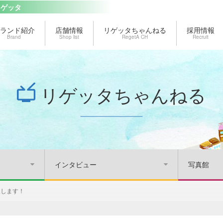
リゲッタ
ランド紹介
店舗情報
リゲッタちゃんねる
採用情報
Brand
Shop list
RegetA CH
Recruit
リゲッタちゃんねる
インタビュー
写真館
展します！