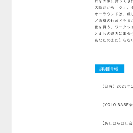
れを大阪に持ってき
大阪だから「Ｏ」。
オーラウンドは、
厳
／西成の行政区をま
靴を買う、ワークシ
とまちの魅力に出会
あなたのまだ知らな
詳細情報
【日時】2023年
【YOLO BASE
【あしはらばし会