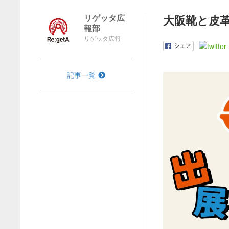
リゲッタ広
大阪靴と皮革
報部
リゲッタ広報
記事一覧