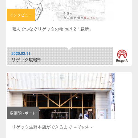
インタビュー
職人でつなぐリゲッタの輪 part.2「裁断」
2020.02.11
リゲッタ広報部
広報部レポート
リゲッタ生野本店ができるまで ～その4～