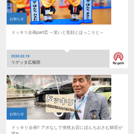
お知らせ
ドッキリ企画part② ～笑いと笑顔とほっこりと～
2020.02.19
リゲッタ広報部
お知らせ
ドッキリ企画!! アポなしで突然お店にぼんちおさむ師匠が
現れ...