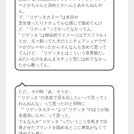
ーとかちゃんと決めとかへんとあかんねんや
ん。
で、" リゲッタカヌー "は木目や
芝生使ったりナチュラルな感じで進めてんけ
ど、" リゲッタ "ってやってなかってん。
" リゲッタ "は都会的でイメージはアスファルト
とか、元々飼ってた犬のミニチュアシュナウザ
ーがグレーやったからそんなんも含めて思って
てんけど、『リゲッタとはこういう世界観だ』
みたいなのをあんまカチッと型にはめてなかっ
たから断ってん。
ただ、その時『あ、そうか。
" リゲッタ "の名前で店を出したいって言ってく
れんねんな』って思ったのと同時に
『" リゲッタカヌー "より" リゲッタ "のほうが知
名度高いんや』って思った。
でもなんか" リゲッタ "っていうこう生乾きで出
発させたブランドを固めるとこに勇気がなくて
諦めてた感じ。