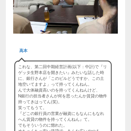
高本
これな、第二回中期経営計画(以下：中計)で『リ
ゲッタ生野本店を開きたい』みたいな話した時
に、銀行さんが「このビルどうですか、この土
地空いてますよ」って持ってくんねん。
んで大体融資高いのを持ってくんねんけど、
N銀行の担当者さんが何を思ったんか賃貸の物件
持ってきはってん(笑)。
笑ってもうて。
『どこの銀行員の営業が融資にもなんにもなれ
へん賃貸の物件を持ってくんねん』て。
でもそういうのに惚れた。
めちゃくちゃ安い賃貸で、あんな広いやつを、