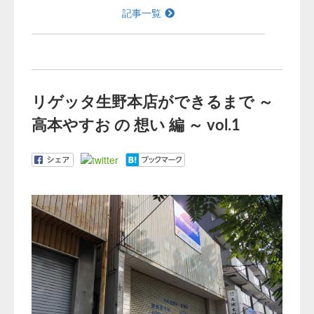
記事一覧
リゲッタ生野本店ができるまで ～
高本やすお の 想い 編 ～ vol.1