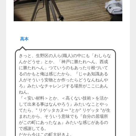
高本
きっと、生野区の人ら(職人)の中にも「わしらな
んかどうせ」とか、「神戸に勝たれへん、西成
に勝たれへん」つていうのもあったり根づいて
るのかもと俺は感じたから、『じゃあ知識ある
人がそういう安物とか作ったらどうなんねんや
ろ』みたいなチャレンジする場所がここにあん
ねん。
『＜安い材料＞とか、＜高くない技術＞を活か
して出来る事はなんやろう』みたいなことやっ
てたら、" リゲッタカヌー "とか" リゲッタ "が生
まれたから、そういう意味でも『自分の居場所
がこの町にあったなぁ』みたいな感じがあるの
で感謝してる。
だから今はこの町大好きよ。