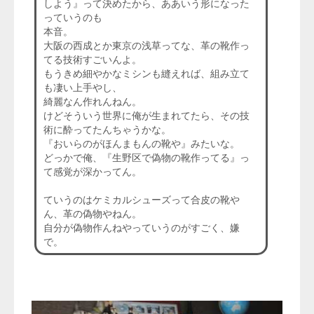
しよう』って決めたから、ああいう形になった
っていうのも
本音。
大阪の西成とか東京の浅草ってな、革の靴作っ
てる技術すごいんよ。
もうきめ細やかなミシンも縫えれば、組み立て
も凄い上手やし、
綺麗なん作れんねん。
けどそういう世界に俺が生まれてたら、その技
術に酔ってたんちゃうかな。
『おいらのがほんまもんの靴や』みたいな。
どっかで俺、『生野区で偽物の靴作ってる』っ
て感覚が深かってん。
ていうのはケミカルシューズって合皮の靴や
ん、革の偽物やねん。
自分が偽物作んねやっていうのがすごく、嫌
で。