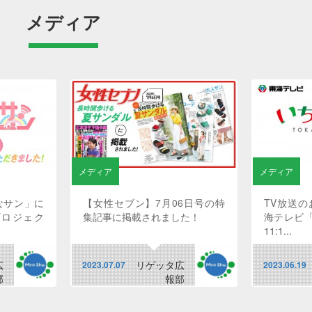
メディア
メディア
メディア
なサン」に
【女性セブン】7月06日号の特
TV放送のお
プロジェク
集記事に掲載されました！
海テレビ
11:1...
広
リゲッタ広
2023.07.07
2023.06.19
部
報部