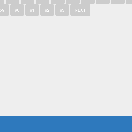
59
60
61
62
63
NEXT