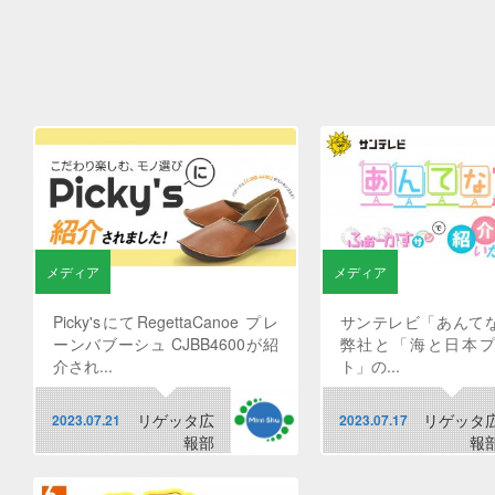
メディア
メディア
Picky'sにてRegettaCanoe プレ
サンテレビ「あんて
ーンバブーシュ CJBB4600が紹
弊社と「海と日本
介され...
ト」の...
リゲッタ広
リゲッタ
2023.07.21
2023.07.17
報部
報