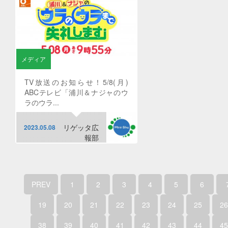
メディア
TV放送のお知らせ！5/8(月)
ABCテレビ「浦川＆ナジャのウ
ラのウラ...
リゲッタ広
2023.05.08
報部
PREV
1
2
3
4
5
6
19
20
21
22
23
24
25
26
38
39
40
41
42
43
44
45