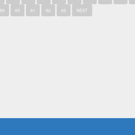
59
60
61
62
63
NEXT