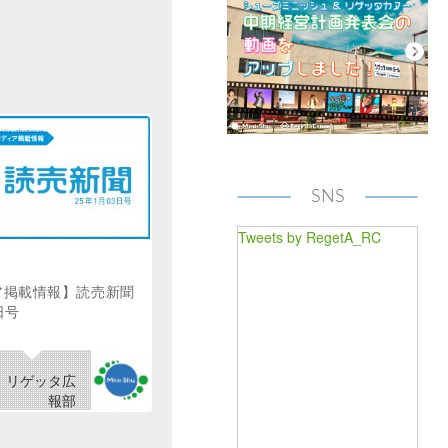
SNS
Tweets by RegetA_RC
ア掲載情報】読売新聞
日号
リゲッタ広
報部