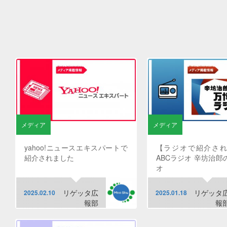
メディア
メディア
yahoo!ニュースエキスパートで
【ラジオで紹介さ
紹介されました
ABCラジオ 辛坊治郎
オ
リゲッタ広
リゲッタ
2025.02.10
2025.01.18
報部
報