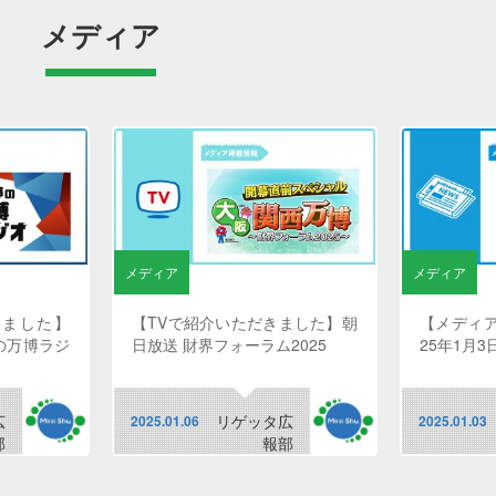
メディア
メディア
メディア
れました】
【TVで紹介いただきました】朝
【メディ
の万博ラジ
日放送 財界フォーラム2025
25年1月3
広
リゲッタ広
2025.01.06
2025.01.03
部
報部