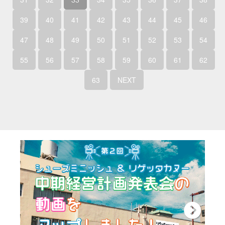
39
40
41
42
43
44
45
46
47
48
49
50
51
52
53
54
55
56
57
58
59
60
61
62
63
NEXT