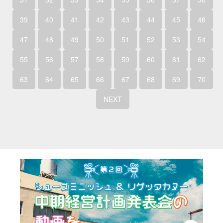
39
40
41
42
43
44
45
46
47
48
49
50
51
52
53
54
55
56
57
58
59
60
61
62
63
64
65
66
67
68
69
70
NEXT