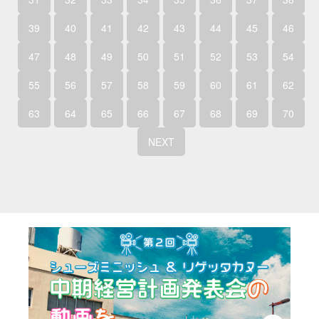
39
40
41
42
43
44
45
46
47
48
49
50
51
52
53
54
55
56
57
58
59
60
61
62
63
64
65
66
67
68
69
70
NEXT