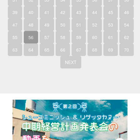
39
40
41
42
43
44
45
46
47
48
49
50
51
52
53
54
55
56
57
58
59
60
61
62
63
64
65
66
67
68
69
70
NEXT